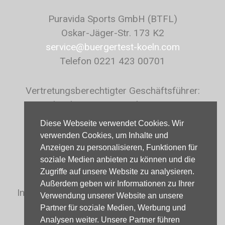
Puravida Sports GmbH (BTFL)
Oskar-Jäger-Str. 173 K2
service@buergertest-koeln.com
Telefon 0221 423 00701
Vertretungsberechtigter Geschäftsführer:
Bernhard Heringer, Sascha Bergmann
Diese Webseite verwendet Cookies. Wir
HRB: 83933, Amtsgericht Köln
verwenden Cookies, um Inhalte und
Anzeigen zu personalisieren, Funktionen für
soziale Medien anbieten zu können und die
UstID: DE299487529
Zugriffe auf unsere Website zu analysieren.
Außerdem geben wir Informationen zu Ihrer
Inhaltlich Verantwortlicher gemäß § 6 MDStV:
Verwendung unserer Website an unsere
Bernhard Heringer
Partner für soziale Medien, Werbung und
Analysen weiter. Unsere Partner führen