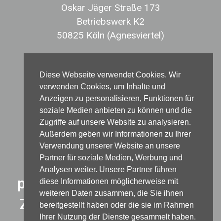
Oskar Jäger Straße 173
Betriebswerk K2
50825 Köln (Agnesviertel)
Telefon 0221 423 00701
Diese Webseite verwendet Cookies. Wir
verwenden Cookies, um Inhalte und
Anzeigen zu personalisieren, Funktionen für
service@buergertest-koeln.com
soziale Medien anbieten zu können und die
Zugriffe auf unsere Website zu analysieren.
Außerdem geben wir Informationen zu Ihrer
Wir freuen uns über Ihren
Verwendung unserer Website an unsere
Partner für soziale Medien, Werbung und
Besuch in unserem
Analysen weiter. Unsere Partner führen
professionellen Schnelltest-
diese Informationen möglicherweise mit
weiteren Daten zusammen, die Sie ihnen
Zentrum im Agnesviertel in
bereitgestellt haben oder die sie im Rahmen
Ihrer Nutzung der Dienste gesammelt haben.